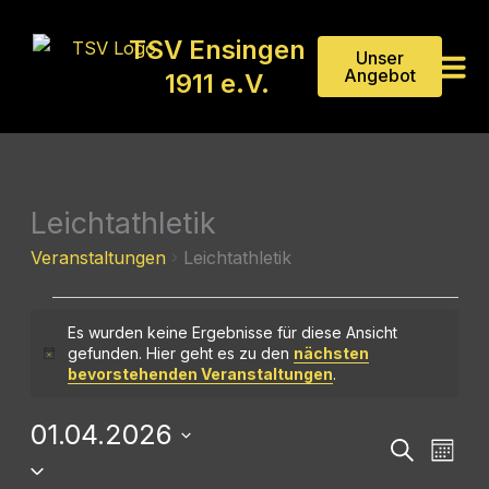
Zum
Inhalt
TSV Ensingen
Unser
springen
Angebot
1911 e.V.
MONTAG
DIENSTAG
MITTWOCH
DONNERSTAG
FREITAG
SAMSTAG
SONNTA
Leichtathletik
Veranstaltungen
Veranstaltungen
Leichtathletik
Es wurden keine Ergebnisse für diese Ansicht
gefunden. Hier geht es zu den
nächsten
Hinweis
bevorstehenden Veranstaltungen
.
01.04.2026
Veranstaltu
Veran
Suche
Monat
Datum
Suche
Ansic
wählen.