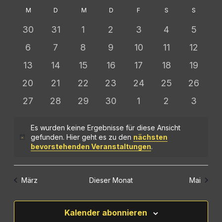
und
Navig
M
D
M
D
F
S
S
Kalender
Ansichten,
von
0
0
0
0
0
0
0
30
31
1
2
3
4
5
Navigation
Veranstaltungen
Veranstaltungen
Veranstaltungen
Veranstaltungen
Veranstaltungen
Veranstaltungen
Veranstaltung
Veranst
0
0
0
0
0
0
0
6
7
8
9
10
11
12
Veranstaltungen
Veranstaltungen
Veranstaltungen
Veranstaltungen
Veranstaltungen
Veranstaltung
Veranst
0
0
0
0
0
0
0
13
14
15
16
17
18
19
Veranstaltungen
Veranstaltungen
Veranstaltungen
Veranstaltungen
Veranstaltungen
Veranstaltung
Veranst
0
0
0
0
0
0
0
20
21
22
23
24
25
26
Veranstaltungen
Veranstaltungen
Veranstaltungen
Veranstaltungen
Veranstaltungen
Veranstaltunge
Veranst
0
0
0
0
0
0
0
27
28
29
30
1
2
3
Veranstaltungen
Veranstaltungen
Veranstaltungen
Veranstaltungen
Veranstaltungen
Veranstaltung
Veranst
Es wurden keine Ergebnisse für diese Ansicht
gefunden. Hier geht es zu den
nächsten
Hinweis
bevorstehenden Veranstaltungen
.
März
Dieser Monat
Mai
Kalender abonnieren