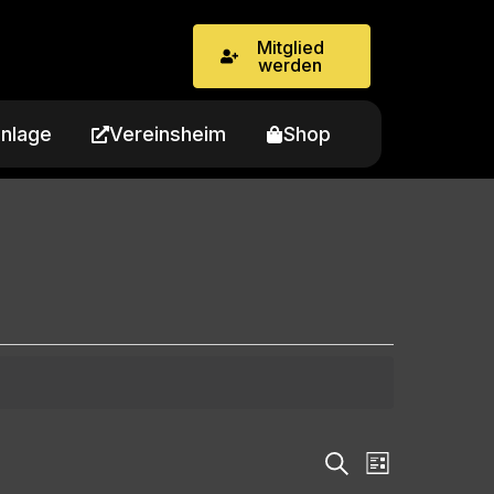
Mitglied
werden
nlage
Vereinsheim
Shop
Veranstaltungen
Suche
Veranstaltun
Liste