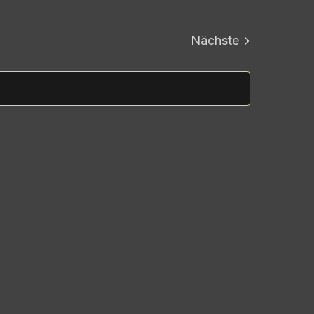
Suche
Ansichten-
und
Navigation
Nächste
Ansichten,
Veranstaltungen
Navigation