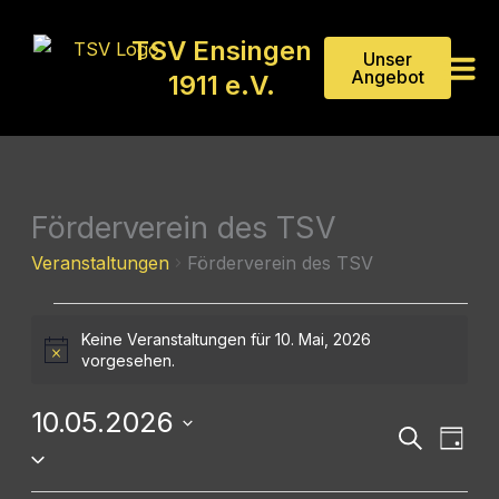
Zum
Inhalt
TSV Ensingen
Unser
springen
Angebot
1911 e.V.
Förderverein des TSV
Veranstaltungen
für
Veranstaltungen
Förderverein des TSV
10.
Mai,
Keine Veranstaltungen für 10. Mai, 2026
2026
Hinweis
vorgesehen.
10.05.2026
Veranstaltu
Veran
Suche
Tag
Datum
Suche
Ansic
wählen.
und
Navig