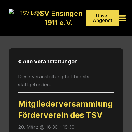
Zum
Inhalt
TSV Ensingen
Unser
springen
Angebot
1911 e.V.
« Alle Veranstaltungen
Diese Veranstaltung hat bereits
stattgefunden.
Mitgliederversammlung
Förderverein des TSV
20. März @ 18:30
-
19:30