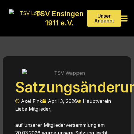
Zum
Inhalt
TSV Ensingen
Unser
springen
Angebot
1911 e.V.
Satzungsänderu
Axel Fink
April 3, 2026
Hauptverein
Liebe Mitglieder,
auf unserer Mitgliederversammlung am
20.03.2026 wurde unsere Satzung leicht